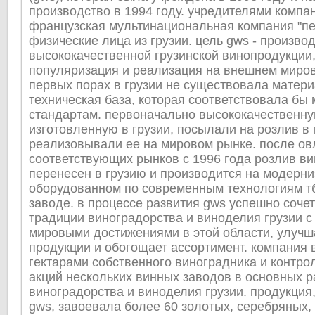
производство в 1994 году. учредителями компа
французская мультинациональная компания "пе
физические лица из грузии. цель gws - произво
высококачественной грузинской винопродукции,
популяризация и реализация на внешнем миров
первых порах в грузии не существовала матери
техническая база, которая соответствовала б
стандартам. первоначально высококачественну
изготовленную в грузии, посылали на розлив в
реализовывали ее на мировом рынке. после о
соответствующих рынков с 1996 года розлив в
перенесен в грузию и производится на модерн
оборудованном по современным технологиям т
заводе. в процессе развития gws успешно сочет
традиции виноградорства и виноделия грузии с
мировыми достижениями в этой области, улучш
продукции и обогощает ассортимент. компания 
гектарами собственного виноградника и контро
акций нескольких винных заводов в основных р
виноградорства и виноделия грузии. продукция
gws, завоевала более 60 золотых, серебряных,