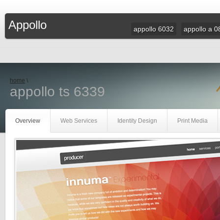
Appollo
appollo 6032
appollo a 0
home
\
appollo ts 6339
Overview
Web Services
Identity Design
Print Media