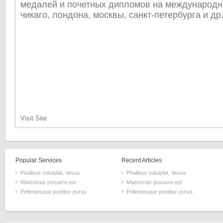
медалей и почетных дипломов на международн
чикаго, лондона, москвы, санкт-петербурга и др
Visit Site
Popular Services
Recent Articles
Phalleus volutplat, Vesus
Phalleus volutplat, Vesus
Maecenas posuere est
Maecenas posuere est
Pellentesque porttitor purus
Pellentesque porttitor purus