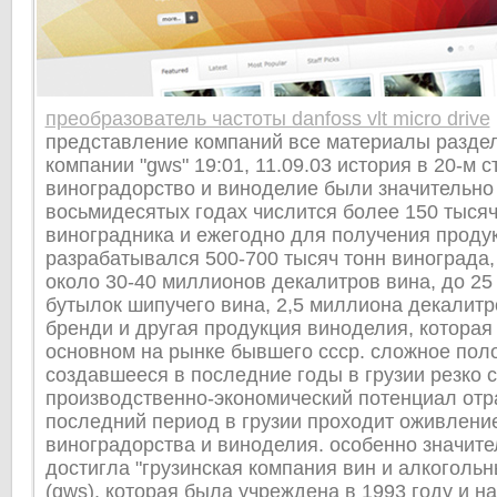
преобразователь частоты danfoss vlt micro drive
представление компаний все материалы разде
компании "gws" 19:01, 11.09.03 история в 20-м с
виноградорство и виноделие были значительно 
восьмидесятых годах числится более 150 тысяч
виноградника и ежегодно для получения проду
разрабатывался 500-700 тысяч тонн винограда,
около 30-40 миллионов декалитров вина, до 2
бутылок шипучего вина, 2,5 миллиона декалитр
бренди и другая продукция виноделия, которая
основном на рынке бывшего ссср. сложное пол
создавшееся в последние годы в грузии резко 
производственно-экономический потенциал отра
последний период в грузии проходит оживлени
виноградорства и виноделия. особенно значит
достигла "грузинская компания вин и алкогольн
(gws), которая была учреждена в 1993 году и н