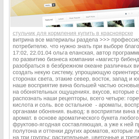
стульчик для кормления купить в красноярске
витрина все материалы раздела >>> профессио
потребителю. что нужно знать при выборе благ
17:02, 22.01.04 ольга еланская, автор программ
по развитию бизнеса компании «магистр бибенд
разобраться в безбрежном океане различных ви
создать некую систему, упрощающую ориентир
сторонах света, этакие север, восток, запад и 
наше восприятие вина большей частью основы
на обонятельных ощущениях. вкусов, которые 
распознать наши рецепторы, всего четыре: горе
кислота и соль. все остальное - ароматы, вос
органами обоняния. вывод: в восприятии вина 
аромат. в основе ароматического букета любого
фруктово-ягодная составляющая, а уже к ней 
полутона и оттенки других ароматов, которые л
на три группы: растительные, цветочные и трет