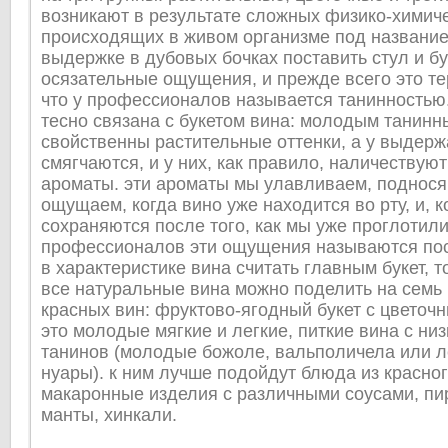
возникают в результате сложных физико-химиче
происходящих в живом организме под название
выдержке в дубовых бочках поставить стул и бу
осязательные ощущения, и прежде всего это тер
что у профессионалов называется танинностью.
тесно связана с букетом вина: молодым танин
свойственны растительные оттенки, а у выдер
смягчаются, и у них, как правило, наличествую
ароматы. эти ароматы мы улавливаем, поднося 
ощущаем, когда вино уже находится во рту, и, к
сохраняются после того, как мы уже проглотили
профессионалов эти ощущения называются пос
в характеристике вина считать главным букет, т
все натуральные вина можно поделить на семь 
красных вин: фруктово-ягодный букет с цветоч
это молодые мягкие и легкие, питкие вина с н
танинов (молодые божоле, вальполичела или л
нуары). к ним лучше подойдут блюда из красног
макаронные изделия с различными соусами, пир
манты, хинкали.