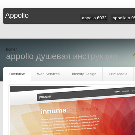
Appollo
appollo 6032
appollo a 0
home
\
appollo душевая инструкция
Overview
Web Services
Identity Design
Print Media