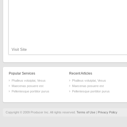
Visit Site
Popular Services
Recent Articles
Phalleus volutplat, Vesus
Phalleus volutplat, Vesus
Maecenas posuere est
Maecenas posuere est
Pellentesque porttitor purus
Pellentesque porttitor purus
Copyright © 2009 Producer Inc. All rights reserved.
Terms of Use
|
Privacy Policy