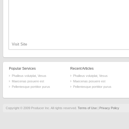
Visit Site
Popular Services
Recent Articles
Phalleus volutplat, Vesus
Phalleus volutplat, Vesus
Maecenas posuere est
Maecenas posuere est
Pellentesque porttitor purus
Pellentesque porttitor purus
Copyright © 2009 Producer Inc. All rights reserved.
Terms of Use
|
Privacy Policy