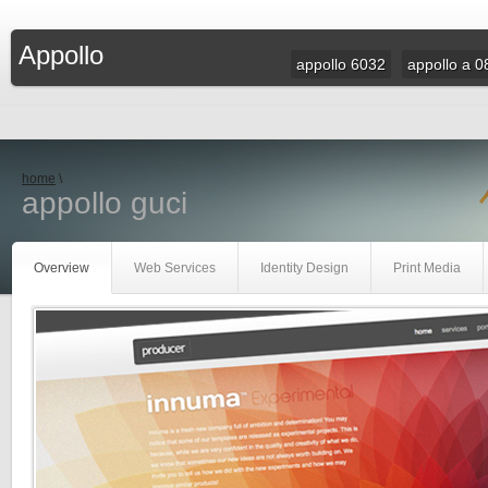
Appollo
appollo 6032
appollo a 0
home
\
appollo guci
Overview
Web Services
Identity Design
Print Media