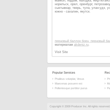
майкоп, надым, находка, нефтюганск
норильск, орел, оренбург, петрозаво
сыктывкар, тверь, тула, улан-удэ, у
южно - сахалин, якутск.
перцовый баллон боец, перцовый ба
материалам
akdeniz.ru
.
Visit Site
Popular Services
Rece
Phalleus volutplat, Vesus
Ph
Maecenas posuere est
Ma
Pellentesque porttitor purus
Pe
Copyright © 2009 Producer Inc. All rights reserved