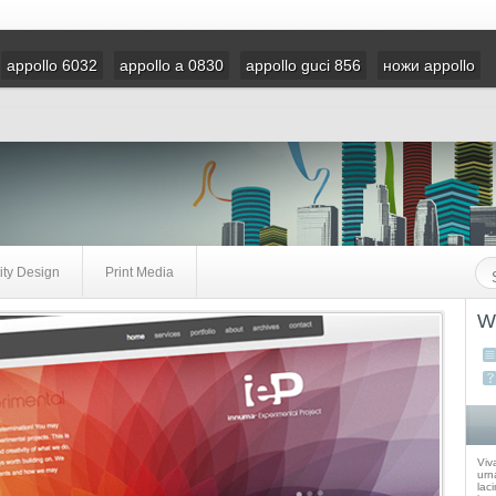
appollo 6032
appollo a 0830
appollo guci 856
ножи appollo
ity Design
Print Media
W
Viv
urna
laci