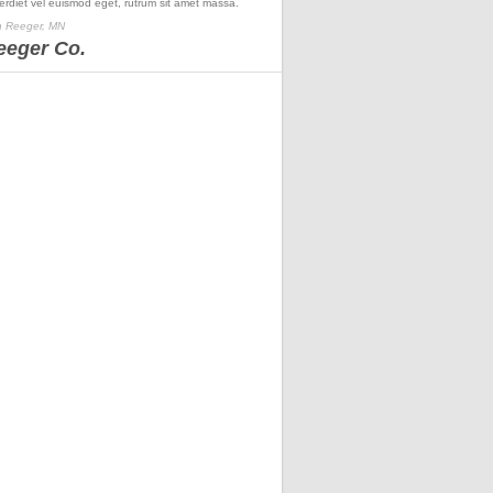
erdiet vel euismod eget, rutrum sit amet massa.
 Reeger, MN
eeger Co.