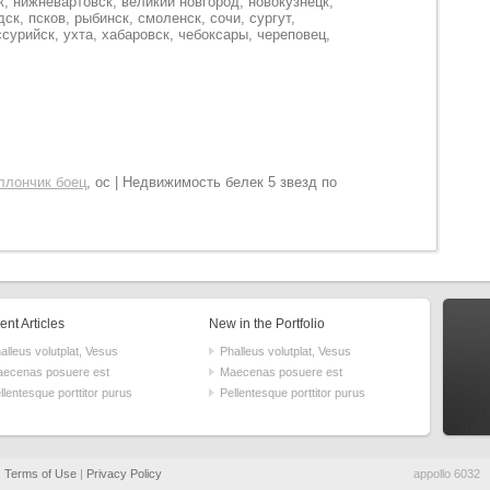
, нижневартовск, великий новгород, новокузнецк,
дск, псков, рыбинск, смоленск, сочи, сургут,
ссурийск, ухта, хабаровск, чебоксары, череповец,
ллончик боец
, ос | Недвижимость белек 5 звезд по
nt Articles
New in the Portfolio
alleus volutplat, Vesus
Phalleus volutplat, Vesus
ecenas posuere est
Maecenas posuere est
llentesque porttitor purus
Pellentesque porttitor purus
.
Terms of Use
|
Privacy Policy
appollo 6032