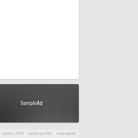
appollo a 0830
appollo guci 856
ножи appollo