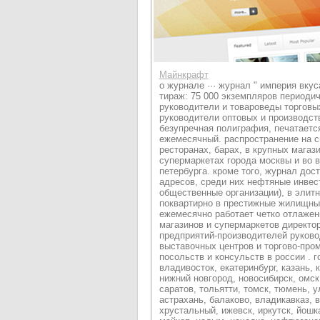
Майнкрафт
о журнале ··· журнал " империя вкус
тираж: 75 000 экземпляров периодич
руководители и товароведы торговы
руководители оптовых и производст
безупречная полиграфия, печатается
ежемесячный. распространение на с
ресторанах, барах, в крупных магази
супермаркетах города москвы и во 
петербурга. кроме того, журнал дос
адресов, среди них нефтяные инвес
общественные организации), в элитн
поквартирно в престижные жилищные
ежемесячно работает четко отлажен
магазинов и супермаркетов директо
предприятий-производителей руков
выставочных центров и торгово-про
посольств и консульств в россии . г
владивосток, екатеринбург, казань, 
нижний новгород, новосибирск, омск,
саратов, тольятти, томск, тюмень, у
астрахань, балаково, владикавказ, в
хрустальный, ижевск, иркутск, йошка