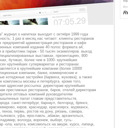
imp
Ben
R
а" журнал о напитках выходит с октября 1999 года
ность: 1 раз в месяц нас читают: клиенты ресторанов
х предприятий администрация ресторанов и кафе
венных компаний издание 40 полос формата а4,
 в прибалтике.тираж - 50 тысяч экземпляров. выход
пециализированных выставках, презентациях, 800
нах, бутиках, более чем в 1000- крупнейших
всех крупнейших супермаркетах и ресторанах
тавляется в крупнейшие компании (более 10000
тиционные компании, банки, коммерческие и
ые котеджные застройки (барвиха, жуковка), а также
 комплексы москвы и петербурга. кроме того,
ная адресная россылка: директорам крупнейших
рам престижных ресторанов, баров, отелей директорам
одители оптовых компаний руководителям
мышленных палат главам представительств,
орода: санкт-петербург, барнаул, белгород, брянск,
кемерово, киров, краснодар, красноярск, мурманск,
 пенза, пермь, ростов на дону, рязань, самара,
льяновск, уфа, ярославль ,абакан, архангельск,
ладимир, вологда, воронеж, выборг, гусь-
р -ола, калуга, комсомольск на амуре, курск, липецк,