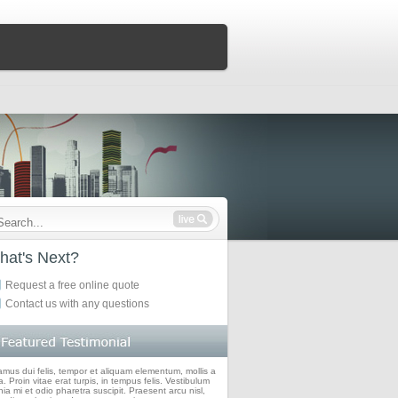
hat's Next?
Request a free online quote
Contact us with any questions
amus dui felis, tempor et aliquam elementum, mollis a
. Proin vitae erat turpis, in tempus felis. Vestibulum
nia mi et odio pharetra suscipit. Praesent arcu nisl,