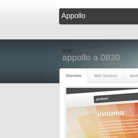
Appollo
home
\
appollo a 0830
Overview
Web Services
Ident