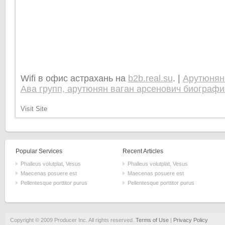
Wifi в офис астрахань на
b2b.real.su
. |
Арутюнян
Ава групп, арутюнян ваган арсенович биографи
Visit Site
Popular Services
Recent Articles
Phalleus volutplat, Vesus
Phalleus volutplat, Vesus
Maecenas posuere est
Maecenas posuere est
Pellentesque porttitor purus
Pellentesque porttitor purus
Copyright © 2009 Producer Inc. All rights reserved.
Terms of Use
|
Privacy Policy