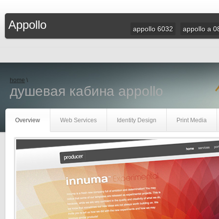
Appollo
appollo 6032
appollo a 0
home
\
душевая кабина appollo
Overview
Web Services
Identity Design
Print Media