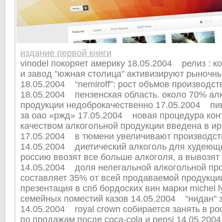
издание первой книги
vinodel покоряет америку 18.05.2004 релиз : к
и завод "южная столица" активизируют рыночн
18.05.2004 “nemiroff”: рост объмов производст
18.05.2004 пензенская область. около 70% ал
продукции недоброкачественно 17.05.2004 пив
за оао «ржд» 17.05.2004 новая процедура кон
качеством алкогольной продукции введена в ир
17.05.2004 в тюмени увеличивают производст
14.05.2004 диетический алкоголь для худеющ
россию ввозят все больше алкоголя, а вывозят
14.05.2004 доля нелегальной алкогольной про
составляет 35% от всей продаваемой продукц
презентация в спб бордоских вин марки michel l
семейных поместий казов 14.05.2004 "нидан" з
14.05.2004 royal crown собирается занять в ро
по продажам после coca-cola и pepsi 14.05.20