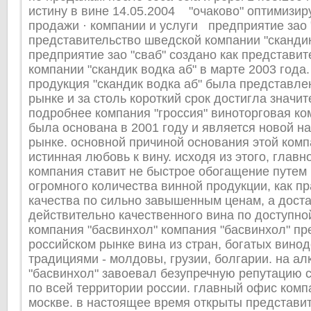
истину в вине 14.05.2004 "очаково" оптимизир
продажи · компании и услуги предприятие зао 
представительство шведской компании "скандик
предприятие зао "сваб" создано как представи
компании "скандик водка аб" в марте 2003 года.
продукция "скандик водка аб" была представле
рынке и за столь короткий срок достигла значи
подробнее компания "гроссия" виноторговая ко
была основана в 2001 году и является новой н
рынке. основной причиной основания этой ком
истинная любовь к вину. исходя из этого, глав
компания ставит не быстрое обогащение путем
огромного количества винной продукции, как пр
качества по сильно завышенным ценам, а доста
действительно качественного вина по доступно
компания "басвинхол" компания "басвинхол" пр
российском рынке вина из стран, богатых вино
традициями - молдовы, грузии, болгарии. на а
"басвинхол" завоевал безупречную репутацию 
по всей территории россии. главный офис комп
москве. в настоящее время открыты представит