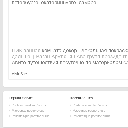
петербурге, екатеринбурге, самаре.
ПИК ванная
комната декор | Локальная покрас
дальше
. |
Ваган Арутюнян Ава групп президент,
Авито путешествия посуточно по материалам
с
Visit Site
Popular Services
Recent Articles
Phalleus volutplat, Vesus
Phalleus volutplat, Vesus
Maecenas posuere est
Maecenas posuere est
Pellentesque porttitor purus
Pellentesque porttitor purus