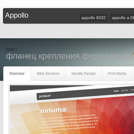
Appollo
appollo 6032
appollo a 0
home
\
фланец крепления форсунки app
Overview
Web Services
Identity Design
Print Media