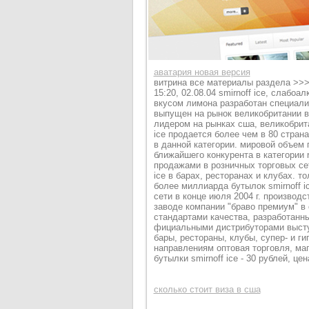
аватария новая версия
витрина все материалы раздела >>> 
15:20, 02.08.04 smirnoff ice, слабо
вкусом лимона разработан специалис
выпущен на рынок великобритании в
лидером на рынках сша, великобрита
ice продается более чем в 80 стран
в данной категории. мировой объем 
ближайшего конкурента в категории r
продажами в розничных торговых сет
ice в барах, ресторанах и клубах. т
более миллиарда бутылок smirnoff ic
сети в конце июля 2004 г. производ
заводе компании "браво премиум" в 
стандартами качества, разработанным
фициальными дистрибуторами выступя
бары, рестораны, клубы, супер- и ги
направлениям оптовая торговля, маг
бутылки smirnoff ice - 30 рублей, це
сколько стоит виза в сша