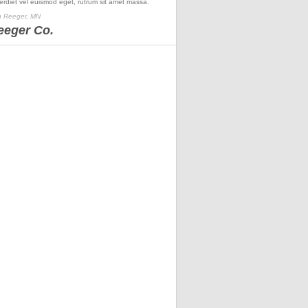
erdiet vel euismod eget, rutrum sit amet massa.
 Reeger, MN
eeger Co.