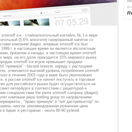
imp
Ben
R
smirnoff ice - слабоалкогольный коктейль № 1 в мире
алкогольный (5,6% алкоголя) газированный напиток со
тами компании diageo. впервые smirnoff ice был
 1999 г. в настоящее время он является абсолютным
нии, бразилии и канады. в настоящее время smirnoff
ах мира. на его долю приходится 15% мирового рынка
продаж smirnoff ice втрое превышает продажи
td "премиум" - bacardi breezer. наряду с растущими
ях, отмечается высокий уровень потребления smirnoff
олько в течение 2003 года в мире было реализовано
e. в россии smirnoff ice начнет поступать в торговые
ство для российского рынка будет осуществляться на
санкт-петербурге в соответствии с рецептурой и
и специалистами the pierre smirnoff company (diageo).
т компании pepsi bottling group по направлениям
пермаркеты , "браво премиум" и "пит дистрибьютор" по
азины, киоски. рекомендованная розничная цена
на в барах и ресторанах - около 80-90 рублей.