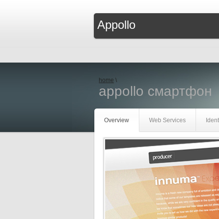
Appollo
home
\
appollo смартфон
Overview
Web Services
Ident