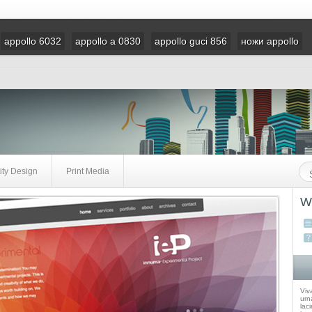
appollo 6032
appollo a 0830
appollo guci 856
ножи appollo
ity Design
Print Media
W
Viv
urna
laci