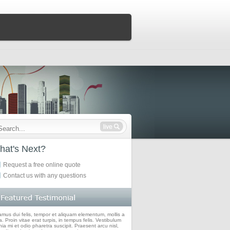
hat's Next?
Request a free online quote
Contact us with any questions
amus dui felis, tempor et aliquam elementum, mollis a
. Proin vitae erat turpis, in tempus felis. Vestibulum
nia mi et odio pharetra suscipit. Praesent arcu nisl,