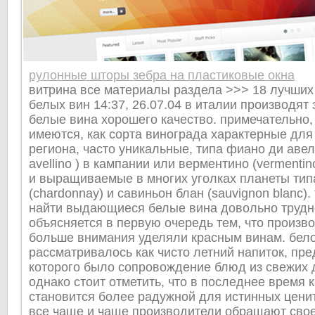
рулонные шторы зебра на пластиковые окна
витрина все материалы раздела >>> 18 лучших
белых вин 14:37, 26.07.04 в италии производят
белые вина хорошего качество. примечательно, 
имеются, как сорта винограда характерные для
региона, часто уникальные, типа фиано ди авелл
avellino ) в кампании или верментино (vermentin
и выращиваемые в многих уголках планеты ти
(chardonnay) и савиньон блан (sauvignon blanc).
найти выдающиеся белые вина довольно трудно
объясняется в первую очередь тем, что произв
больше внимания уделяли красным винам. бел
рассматривалось как чисто летний напиток, пр
которого было сопровождение блюд из свежих 
однако стоит отметить, что в последнее время 
становится более радужной для истинных цени
все чаще и чаще производители обращают сво