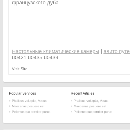
французского дуба.
Настольные климатические камеры
|
авито пут
u0421 u0435 u0439
Visit Site
Popular Services
Recent Articles
Phalleus volutplat, Vesus
Phalleus volutplat, Vesus
Maecenas posuere est
Maecenas posuere est
Pellentesque porttitor purus
Pellentesque porttitor purus