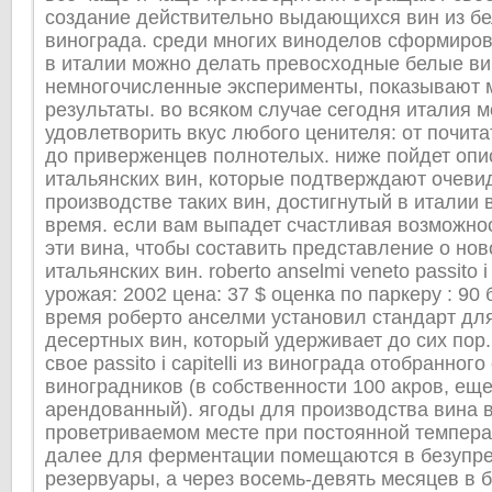
создание действительно выдающихся вин из бе
винограда. среди многих виноделов сформиров
в италии можно делать превосходные белые вин
немногочисленные эксперименты, показывают
результаты. во всяком случае сегодня италия 
удовлетворить вкус любого ценителя: от почита
до приверженцев полнотелых. ниже пойдет опи
итальянских вин, которые подтверждают очеви
производстве таких вин, достигнутый в италии 
время. если вам выпадет счастливая возможнос
эти вина, чтобы составить представление о но
итальянских вин. roberto anselmi veneto passito i c
урожая: 2002 цена: 37 $ оценка по паркеру : 90
время роберто анселми установил стандарт дл
десертных вин, который удерживает до сих пор
свое passito i capitelli из винограда отобранного
виноградников (в собственности 100 акров, еще
арендованный). ягоды для производства вина 
проветриваемом месте при постоянной темпера
далее для ферментации помещаются в безупр
резервуары, а через восемь-девять месяцев в б