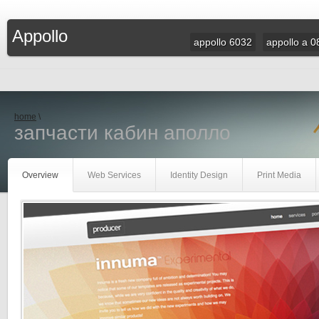
Appollo
appollo 6032
appollo a 0
home
\
запчасти кабин аполло
Overview
Web Services
Identity Design
Print Media