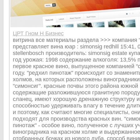
ЦРТ Гном Н Бизнес
витрина все материалы раздела >>> компания 
представляет вина юар : simonsig redhill 15:41, 
stellenbosch производитель: simonsig estate куп
год урожая: 1998 содержание алкоголя: 13,5% п
первое красное вино, выпущенное компанией "с
году. "редхил пинотаж" происходит со знаменит
холмов, на которых расположены виноградники
"симонсиг". красные почвы этого района южной
содержащие разложившуюся гранитную породу
сланец, имеют хорошую дренажную структуру 
способностью удерживать влагу в течение длит
и поэтому, как считают многие специалисты, он
подходят для производства красных вин. "симо
пинотаж" - особое вино, полученное с лучших у
виноградника на красном холме и выдержанное
отобранных бочках из нового дуба. способ вин