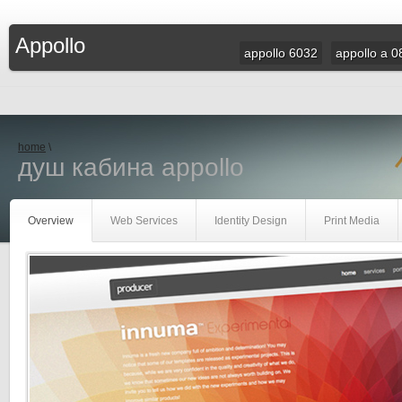
Appollo
appollo 6032
appollo a 0
home
\
душ кабина appollo
Overview
Web Services
Identity Design
Print Media