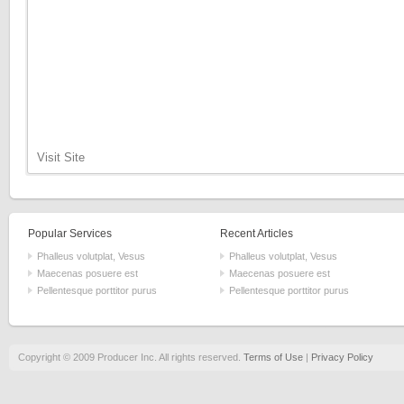
Visit Site
Popular Services
Recent Articles
Phalleus volutplat, Vesus
Phalleus volutplat, Vesus
Maecenas posuere est
Maecenas posuere est
Pellentesque porttitor purus
Pellentesque porttitor purus
Copyright © 2009 Producer Inc. All rights reserved.
Terms of Use
|
Privacy Policy