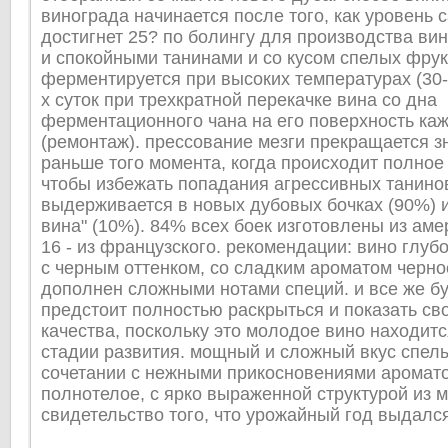
винограда начинается после того, как уровень 
достигнет 25? по болингу для производства в
и спокойными танинами и со кусом спелых фрук
ферментируется при высоких температурах (30-3
х суток при трехкратной перекачке вина со дна
ферментационного чана на его поверхность ка
(ремонтаж). прессование мезги прекращается з
раньше того момента, когда происходит полное 
чтобы избежать попадания агрессивных танинов
выдерживается в новых дубовых бочках (90%) и
вина" (10%). 84% всех боек изготовлены из аме
16 - из французского. рекомендации: вино глубо
с черным оттенком, со сладким ароматом черно
дополнен сложными нотами специй. и все же б
предстоит полностью раскрыться и показать св
качества, поскольку это молодое вино находитс
стадии развития. мощный и сложный вкус спел
сочетании с нежными прикосновениями аромато
полнотелое, с ярко выраженной структурой из м
свидетельство того, что урожайный год выдалс