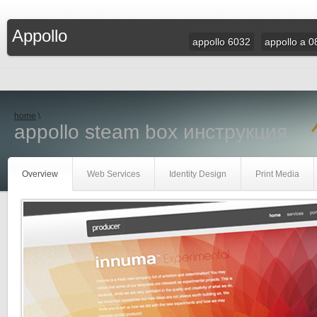
Appollo
appollo 6032
appollo a 0
home
\
appollo steam box инструкция
Overview
Web Services
Identity Design
Print Media