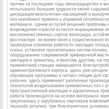
причин за последние годы виноградарство в м
испытывало большие трудности своей сырьевой
деградации многолетних насаждений и выкорч
лоз неизбежно привели к огромной потребности
материале. одним из путей решения проблемы 
возрождения отрасли остается выращивание ч
высококачественных сортов винограда, устойчи
фоллоксере. за время своего существования к
проведена огромная работа по закладке площад
сырья, установке оросительных систем полива, 
оборудованию современной прививочной масте
закладки и хранилищ, и многому другому. на те
прививочной станции завершается благоустрой
административного корпуса. здесь уже сегодня
обучающие программы и читают лекции для сво
рабочих. здесь применяют различные произво
технологий возделывания прививочных лоз с у
пространственной изоляции и карантинных прав
работа производится на основе материала чере
закупленных у зарубежных партнеров компаний 
rauscedo (италия). при благоприятных условия