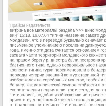
Прайсы издательств
витрина все материалы раздела >>> вино молдо
вин" 15:18, 16.07.04 тигина -название самого д
молдавии, что в переводе буквально означает к
письменное упоминание о поселении датируется
года. именно эта дата считается основанием го
захвата части территории молдавского княжест
на правом берегу р. днестра была построена кр
бастионного типа. однако первоначальное назв
крепости тигина турки переименовали в бендер
периоды истории внешний контур старинной тиг
изображался на серебряных монетах, гербах и ш
бендер, как исторический символ стойкости и о
сопротивления неприятелю. так и сегодня лого
"тигина-вин", подобно изображению историческо
присутствует на каждой этикетке вина, защища
от подделок. питомник сп "тигина-вин". не секре