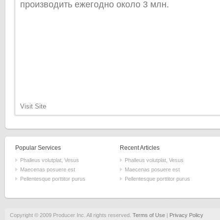
производить ежегодно около 3 млн.
Visit Site
Popular Services
Recent Articles
Phalleus volutplat, Vesus
Phalleus volutplat, Vesus
Maecenas posuere est
Maecenas posuere est
Pellentesque porttitor purus
Pellentesque porttitor purus
Copyright © 2009 Producer Inc. All rights reserved.
Terms of Use
|
Privacy Policy