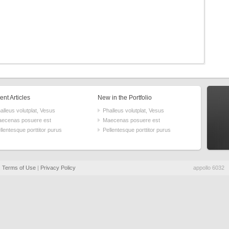
nt Articles
New in the Portfolio
alleus volutplat, Vesus
Phalleus volutplat, Vesus
ecenas posuere est
Maecenas posuere est
llentesque porttitor purus
Pellentesque porttitor purus
.
Terms of Use
|
Privacy Policy
appollo 6032