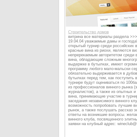
Строительство домов
витрина все материалы раздела >>>
19.04.04 уважаемые дамы и господа
открытый турнир среди российских ви
красные вина из риохи, являются ви
непререкаемым авторитетом среди в
вина, обладающие сложным многогр
выдержке в бутылках, имеют огромн
программу любого мало-мальски серь
обязательно выдерживается в дубов
бутылках перед тем, как поступить в
турнире будут оцениваться по 100
из профессионалов винного рынка (э
журналистов), а также из опытных и
вина, принимающие участие в турни
заседания независимого винного кл
возможность попробовать лучшие ви
рынок, а также послушать рассказ э
ответы на возникшие вопросы. жела
винного клуба, посвященного элитны
заявки на клубный адрес: wineclub@m