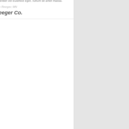
erdiet vel euismod eget, rutrum sit amet massa.
 Reeger, MN
eeger Co.