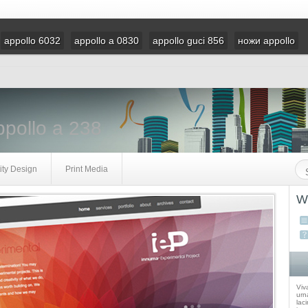
appollo 6032
appollo a 0830
appollo guci 856
ножи appollo
pollo a 238
ity Design
Print Media
W
Viv
urna
laci