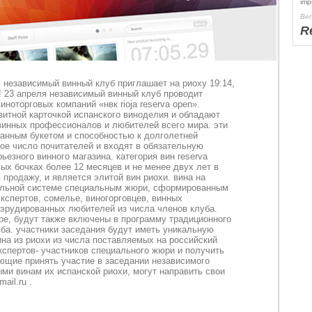
imp
Ben
R
 независимый винный клуб приглашает на риоху 19:14,
! 23 апреля независимый винный клуб проводит
ноторговых компаний «нвк rioja reserva open».
зитной карточкой испанского виноделия и обладают
инных профессионалов и любителей всего мира. эти
анным букетом и способностью к долголетней
ое число почитателей и входят в обязательную
езного винного магазина. категория вин reserva
ых бочках более 12 месяцев и не менее двух лет в
 продажу, и является элитой вин риохи. вина на
бальной системе специальным жюри, сформированным
кспертов, сомелье, виногорговцев, винных
 эрудированных любителей из числа членов клуба.
ре, будут также включены в программу традиционного
уба. участники заседания будут иметь уникальную
на из риохи из числа поставляемых на российский
кспертов- участников специального жюри и получить
ющие принять участие в заседании независимого
ми винам их испанской риохи, могут направить свои
ail.ru .