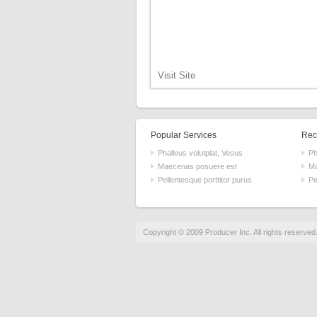
Visit Site
Popular Services
Rece
Phalleus volutplat, Vesus
Ph
Maecenas posuere est
Ma
Pellentesque porttitor purus
Pe
Copyright © 2009 Producer Inc. All rights reserved