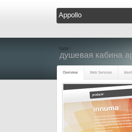
Appollo
home
\
душевая кабина ap
Overview
Web Services
Ident