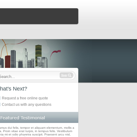
hat's Next?
Request a free online quote
Contact us with any questions
amus dui felis, tempor et aliquam elementum, mollis a
. Proin vitae erat turpis, in tempus felis. Vestibulum
nia mi et odio pharetra suscipit. Praesent arcu nisl,