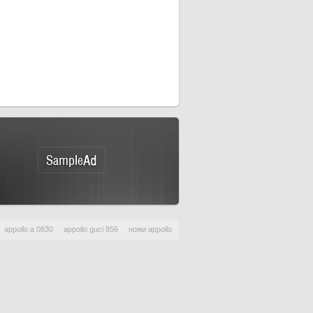
appollo a 0830
appollo guci 856
ножи appollo